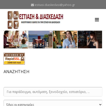
estiasi.diaskedasi@yahoo.gr
ΑΝΑΖΗΤΗΣΗ