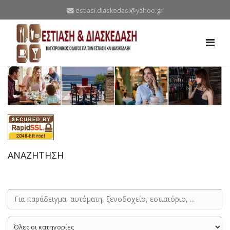
estiasi.diaskedasi@yahoo.gr
ΑΝΑΖΗΤΗΣΗ