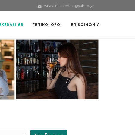
estiasi.diaskedasi@yahoo.gr
ASKEDASI.GR
ΓΕΝΙΚΟΙ ΟΡΟΙ
ΕΠΙΚΟΙΝΩΝΙΑ