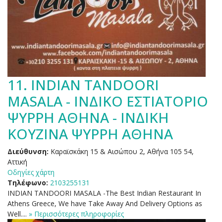
11.
INDIAN TANDOORI
MASALA - ΙΝΔΙΚΟ ΕΣΤΙΑΤΟΡΙΟ
ΨΥΡΡΗ ΑΘΗΝΑ - ΙΝΔΙΚΗ
ΚΟΥΖΙΝΑ ΨΥΡΡΗ ΑΘΗΝΑ
Διεύθυνση:
Καραϊσκάκη 15 & Αισώπου 2, Αθήνα 105 54,
Αττική
Οδηγίες χάρτη
Τηλέφωνο:
2103255131
INDIAN TANDOORI MASALA -The Best Indian Restaurant In
Athens Greece, We have Take Away And Delivery Options as
Well....
» Περισσότερες πληροφορίες