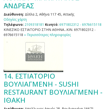
ΑΝΔΡΕΑΣ
Διεύθυνση:
Δίπλα 2, Αθήνα 117 45, Αττικής
Οδηγίες χάρτη
Τηλέφωνο:
2109318181
Κινητό:
6971802312 - 6976615118
ΚΙΝΕΖΙΚΟ ΕΣΤΙΑΤΟΡΙΟ ΣΤΗΝ ΑΘΗΝΑ...ΚΙΝ. 6971802312 -
6976615118
» Περισσότερες πληροφορίες
14.
ΕΣΤΙΑΤΟΡΙΟ
ΒΟΥΛΙΑΓΜΕΝΗ - SUSHI
RESTAURANT ΒΟΥΛΙΑΓΜΕΝΗ -
ΙΘΑΚΗ
Διεύθυνση:
Απολλωνος Λαιμός 28, Βουλιαγμένη 16671,