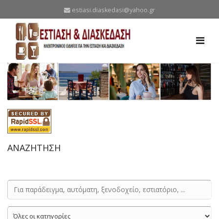
estiasi.diaskedasi@yahoo.gr
ΑΝΑΖΗΤΗΣΗ