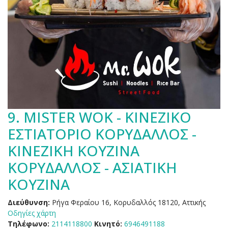
9.
MISTER WOK - ΚΙΝΕΖΙΚΟ
ΕΣΤΙΑΤΟΡΙΟ ΚΟΡΥΔΑΛΛΟΣ -
ΚΙΝΕΖΙΚΗ ΚΟΥΖΙΝΑ
ΚΟΡΥΔΑΛΛΟΣ - ΑΣΙΑΤΙΚΗ
ΚΟΥΖΙΝΑ
Διεύθυνση:
Ρήγα Φεραίου 16, Κορυδαλλός 18120, Αττικής
Οδηγίες χάρτη
Τηλέφωνο:
2114118800
Κινητό:
6946491188