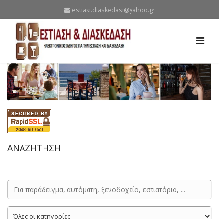
estiasi.diaskedasi@yahoo.gr
ΑΝΑΖΗΤΗΣΗ