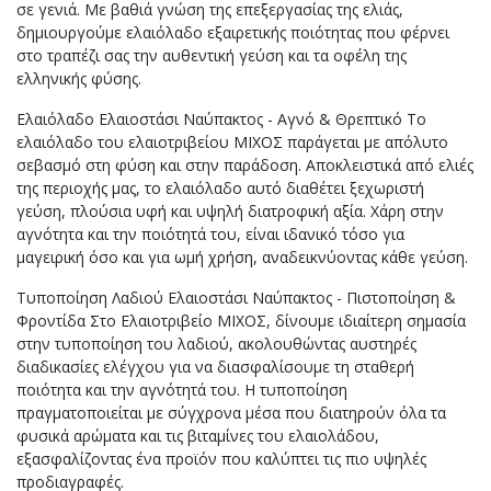
σε γενιά. Με βαθιά γνώση της επεξεργασίας της ελιάς,
δημιουργούμε ελαιόλαδο εξαιρετικής ποιότητας που φέρνει
στο τραπέζι σας την αυθεντική γεύση και τα οφέλη της
ελληνικής φύσης.
Ελαιόλαδο Ελαιοστάσι Ναύπακτος - Αγνό & Θρεπτικό Το
ελαιόλαδο του ελαιοτριβείου ΜΙΧΟΣ παράγεται με απόλυτο
σεβασμό στη φύση και στην παράδοση. Αποκλειστικά από ελιές
της περιοχής μας, το ελαιόλαδο αυτό διαθέτει ξεχωριστή
γεύση, πλούσια υφή και υψηλή διατροφική αξία. Χάρη στην
αγνότητα και την ποιότητά του, είναι ιδανικό τόσο για
μαγειρική όσο και για ωμή χρήση, αναδεικνύοντας κάθε γεύση.
Τυποποίηση Λαδιού Ελαιοστάσι Ναύπακτος - Πιστοποίηση &
Φροντίδα Στο Ελαιοτριβείο ΜΙΧΟΣ, δίνουμε ιδιαίτερη σημασία
στην τυποποίηση του λαδιού, ακολουθώντας αυστηρές
διαδικασίες ελέγχου για να διασφαλίσουμε τη σταθερή
ποιότητα και την αγνότητά του. Η τυποποίηση
πραγματοποιείται με σύγχρονα μέσα που διατηρούν όλα τα
φυσικά αρώματα και τις βιταμίνες του ελαιολάδου,
εξασφαλίζοντας ένα προϊόν που καλύπτει τις πιο υψηλές
προδιαγραφές.