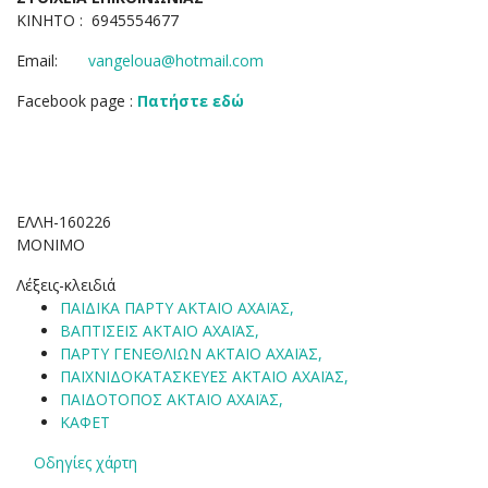
ΚΙΝΗΤΟ : 6945554677
Email:
vangeloua@hotmail.com
Facebook page :
Πατήστε εδώ
ΕΛΛΗ-160226
ΜΟΝΙΜΟ
Λέξεις-κλειδιά
ΠΑΙΔΙΚΑ ΠΑΡΤΥ ΑΚΤΑΙΟ ΑΧΑΪΑΣ,
ΒΑΠΤΙΣΕΙΣ ΑΚΤΑΙΟ ΑΧΑΪΑΣ,
ΠΑΡΤΥ ΓΕΝΕΘΛΙΩΝ ΑΚΤΑΙΟ ΑΧΑΪΑΣ,
ΠΑΙΧΝΙΔΟΚΑΤΑΣΚΕΥΕΣ ΑΚΤΑΙΟ ΑΧΑΪΑΣ,
ΠΑΙΔΟΤΟΠΟΣ ΑΚΤΑΙΟ ΑΧΑΪΑΣ,
ΚΑΦΕΤ
Οδηγίες χάρτη